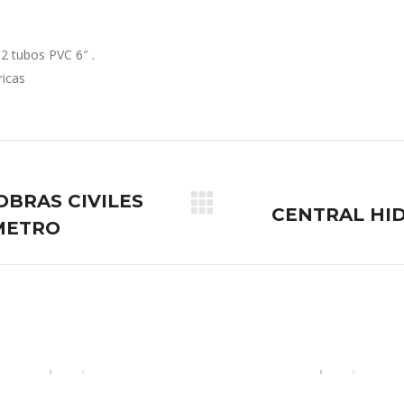
2 tubos PVC 6″ .
ricas
OBRAS CIVILES
Proyecto
CENTRAL HI
 METRO
siguiente