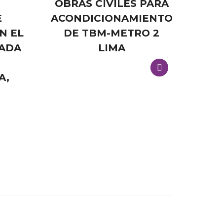
OBRAS CIVILES PARA
E
ACONDICIONAMIENTO
RE
N EL
DE TBM-METRO 2
RADA
LIMA
P
A,