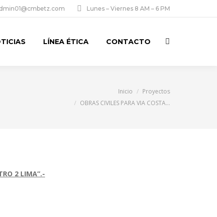
dmin01@cmbetz.com
Lunes – Viernes 8 AM – 6 PM
TICIAS
LÍNEA ÉTICA
CONTACTO
Buscar:
Estás aquí:
Inicio
Proyectos
OBRAS CIVILES PARA VIA COSTA…
RO 2 LIMA”.-