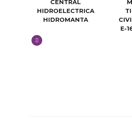
DE
CENTRAL
M
AS
HIDROELECTRICA
T
CIÓN
HIDROMANTA
CIV
ETRO
E-1