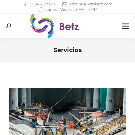
51 946573433
admin01@cmbetz.com
Lunes – Viernes 8 AM – 6 PM
Buscar:
Servicios
Estás aquí: